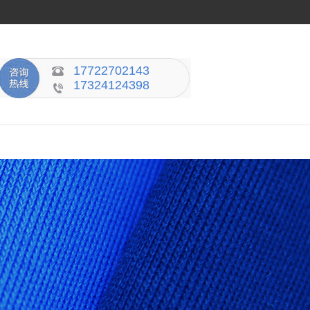
17722702143
17324124398