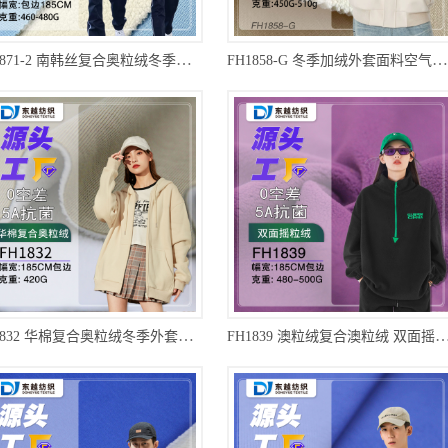
FH1871-2 南韩丝复合奥粒绒冬季南韩丝复合校服布料460g加厚加绒卫衣面料
FH1858-G 冬季加绒外套面料空气层复合奥粒绒卫衣布料颗粒绒针织厂家直销
FH1832 华棉复合奥粒绒冬季外套加厚加绒裤子卫衣摇粒绒面料
FH1839 澳粒绒复合澳粒绒 双面摇粒绒服装布料500g澳粒绒冬季加绒潮牌