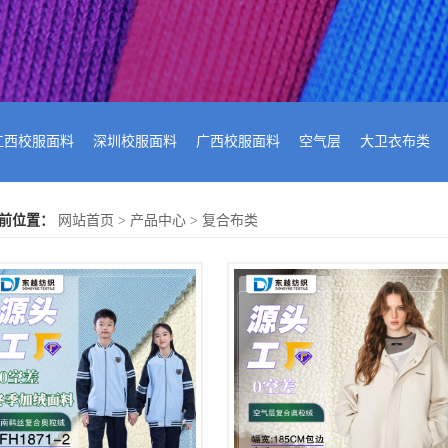
江西校服面料
深圳校服面料
广西校服面料
空气层
大卫衣布类
前位置：
网站首页
>
产品中心
>
复合布类