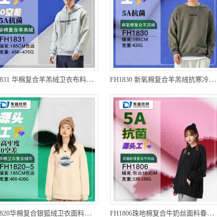
FH1831 华棉复合羊羔绒卫衣布料冬季外套卫裤加厚一体绒面料
FH1830 新氧棉复合羊羔绒抗寒冷冬季加绒加厚羊毛绒外套面料
FH1820华棉复合银狐绒卫衣面料冬季加绒外套卫衣布料
FH1806珠地棉复合牛奶丝面料春秋珠地棉卫衣布料厂家批发