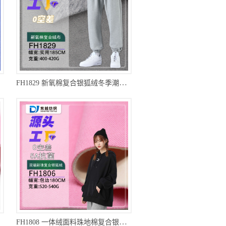
FH1829 新氧棉复合银狐绒冬季潮牌加绒卫衣卫裤套装面料
FH1808 一体绒面料珠地棉复合银狐绒冬季男女装加绒卫衣卫裤珠地棉面料