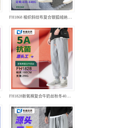
FH1868 梭织斜纹布复合银狐绒纳米盾冬季保暖冲锋衣加绒裤子面料
卫衣外套摇粒绒面料
FH1828新氧棉复合牛奶丝秋冬40支精梳棉运动裤卫裤面料